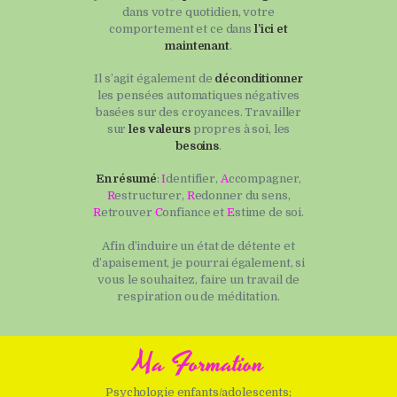
dans votre quotidien, votre
comportement et ce dans
l’ici et
maintenant
.
Il s’agit également de
déconditionner
les pensées automatiques négatives
basées sur des croyances. Travailler
sur
les valeurs
propres à soi, les
besoins
.
En résumé
:
I
dentifier,
A
ccompagner,
R
estructurer,
R
edonner du sens,
R
etrouver
C
onfiance et
E
stime de soi.
Afin d’induire un état de détente et
d’apaisement, je pourrai également, si
vous le souhaitez, faire un travail de
respiration ou de méditation.
Ma Formation
Psychologie enfants/adolescents;