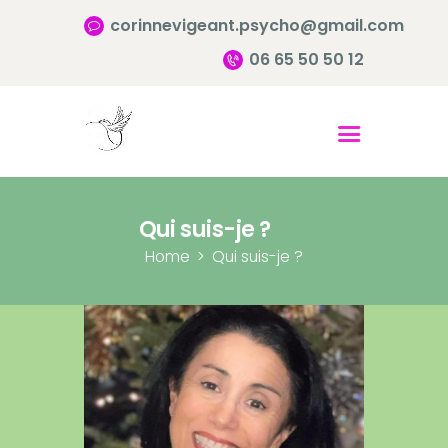
corinnevigeant.psycho@gmail.com
06 65 50 50 12
Accueil
Qui suis-je ?
Pourquoi consulter?
Qui suis-je ?
Infos pratiques
Home
Qui suis-je ?
Contact