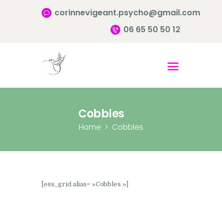
corinnevigeant.psycho@gmail.com
06 65 50 50 12
Accueil
Qui suis-je ?
Pourquoi consulter?
Cobbles
Infos pratiques
Home
Cobbles
Contact
[ess_grid alias= »Cobbles »]